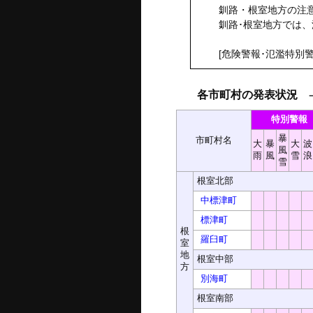
釧路・根室地方の注意
釧路･根室地方では
[危険警報･氾濫特別警
各市町村の発表状況
－ 
特別警報
暴
市町村名
大
暴
大
波
風
雨
風
雪
浪
雪
根室北部
中標津町
標津町
根
羅臼町
室
地
根室中部
方
別海町
根室南部