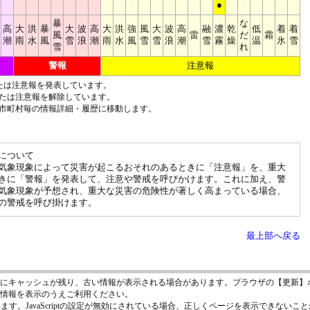
●
暴
な
高
大
洪
暴
大
波
高
大
洪
強
風
大
波
高
融
濃
乾
低
着
着
風
雷
だ
霜
潮
雨
水
風
雪
浪
潮
雨
水
風
雪
雪
浪
潮
雪
霧
燥
温
氷
雪
雪
れ
警報
注意報
たは注意報を発表しています。
たは注意報を解除しています。
市町村毎の情報詳細・履歴に移動します。
について
気象現象によって災害が起こるおそれのあるときに「注意報」を、重大
きに「警報」を発表して、注意や警戒を呼びかけます。これに加え、警
気象現象が予想され、重大な災害の危険性が著しく高まっている場合、
の警戒を呼び掛けます。
最上部へ戻る
にキャッシュが残り、古い情報が表示される場合があります。ブラウザの【更新】
情報を表示のうえご利用ください。
います。JavaScriptの設定が無効にされている場合、正しくページを表示できないことが