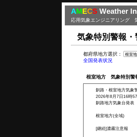
A
M
E
C
S
Weather In
応用気象エンジニアリング 
気象特別警報・
都府県地方選択：
全国発表状況
根室地方 気象特別警
釧路・根室地方気象
2026年8月7日16時5
釧路地方気象台発表
根室地方(全域)
[継続]濃霧注意報