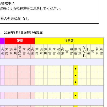
警戒事項:
、濃霧による視程障害に注意してください。
報の発表状況] なし
2026年8月7日16時57分現在
警報
注意報
暴
な
高
大
洪
暴
大
波
高
大
洪
強
風
大
波
高
融
濃
乾
低
着
着
風
雷
だ
霜
潮
雨
水
風
雪
浪
潮
雨
水
風
雪
雪
浪
潮
雪
霧
燥
温
氷
雪
雪
れ
●
●
●
●