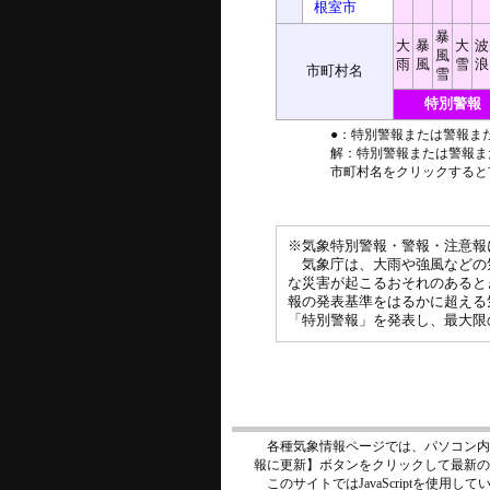
根室市
暴
大
暴
大
波
風
雨
風
雪
浪
市町村名
雪
特別警報
●：特別警報または警報ま
解：特別警報または警報ま
市町村名をクリックすると
※気象特別警報・警報・注意報
気象庁は、大雨や強風などの
な災害が起こるおそれのあると
報の発表基準をはるかに超える
「特別警報」を発表し、最大限
各種気象情報ページでは、パソコン内
報に更新】ボタンをクリックして最新の
このサイトではJavaScriptを使用して