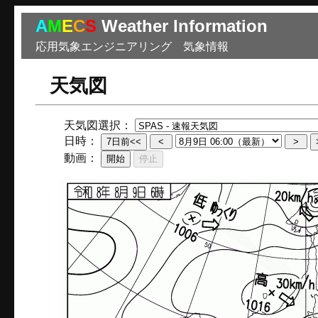
A
M
E
C
S
Weather Information
応用気象エンジニアリング 気象情報
天気図
天気図選択：
日時：
動画：