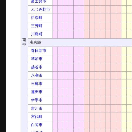
富士見市
ふじみ野市
伊奈町
三芳町
川島町
南
南東部
部
春日部市
草加市
越谷市
八潮市
三郷市
蓮田市
幸手市
吉川市
宮代町
白岡市