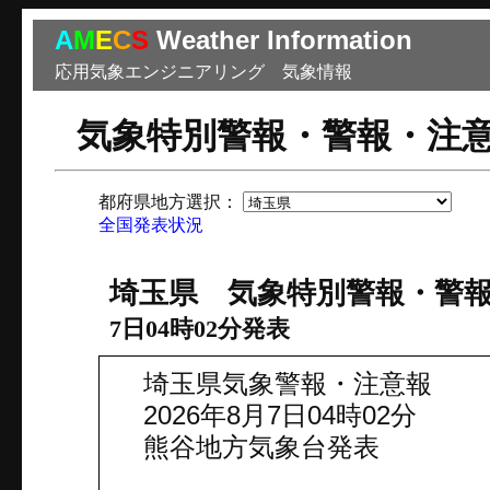
A
M
E
C
S
Weather Information
応用気象エンジニアリング 気象情報
気象特別警報・警報・注
都府県地方選択：
市
全国発表状況
埼玉県 気象特別警報・警
7日04時02分発表
埼玉県気象警報・注意報
2026年8月7日04時02分
熊谷地方気象台発表