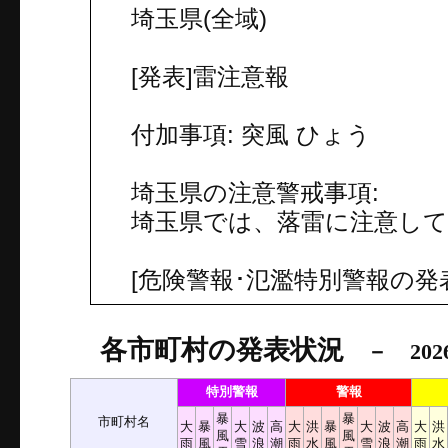
埼玉県(全域)
[発表]雷注意報
付加事項: 突風 ひょう
埼玉県の注意警戒事項:
埼玉県では、落雷に注意し
[危険警報･氾濫特別警報の発
各市町村の発表状況
－ 202
特別警報
警報
暴
暴
市町村名
大
暴
大
波
高
大
洪
暴
大
波
高
大
洪
風
風
雨
風
雪
浪
潮
雨
水
風
雪
浪
潮
雨
水