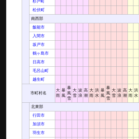
杉戸町
松伏町
南西部
飯能市
入間市
坂戸市
鶴ヶ島市
日高市
毛呂山町
越生町
暴
暴
大
暴
大
波
高
大
洪
暴
大
波
高
大
洪
市町村名
風
風
雨
風
雪
浪
潮
雨
水
風
雪
浪
潮
雨
水
雪
雪
北東部
行田市
加須市
羽生市