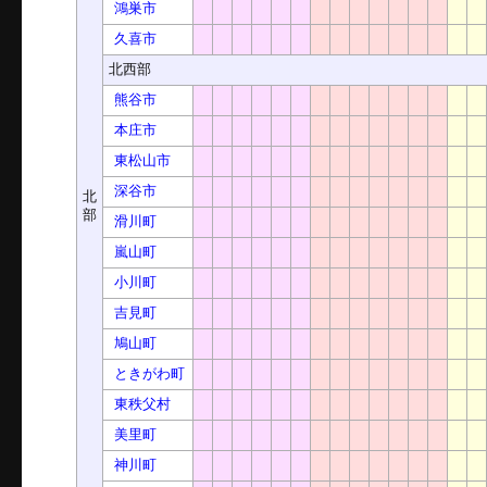
鴻巣市
久喜市
北西部
熊谷市
本庄市
東松山市
深谷市
北
部
滑川町
嵐山町
小川町
吉見町
鳩山町
ときがわ町
東秩父村
美里町
神川町