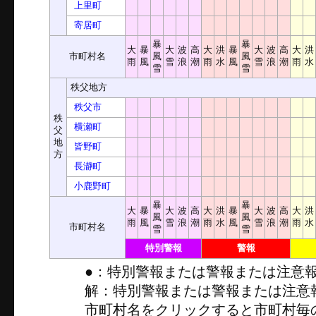
上里町
寄居町
暴
暴
大
暴
大
波
高
大
洪
暴
大
波
高
大
洪
市町村名
風
風
雨
風
雪
浪
潮
雨
水
風
雪
浪
潮
雨
水
雪
雪
秩父地方
秩父市
秩
横瀬町
父
地
皆野町
方
長瀞町
小鹿野町
暴
暴
大
暴
大
波
高
大
洪
暴
大
波
高
大
洪
風
風
雨
風
雪
浪
潮
雨
水
風
雪
浪
潮
雨
水
市町村名
雪
雪
特別警報
警報
●：特別警報または警報または注意
解：特別警報または警報または注意
市町村名をクリックすると市町村毎