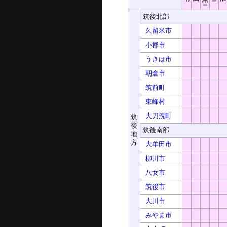
雪
筑後北部
久留米市
小郡市
うきは市
朝倉市
筑前町
東峰村
大刀洗町
筑
後
筑後南部
地
方
大牟田市
柳川市
八女市
筑後市
大川市
みやま市