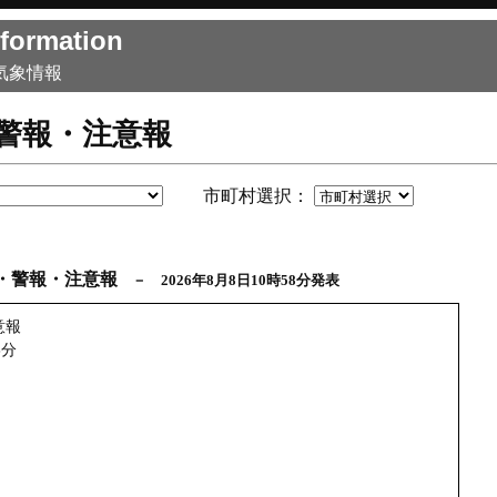
formation
気象情報
警報・注意報
市町村選択：
・警報・注意報
－ 2026年8月8日10時58分発表
意報
8分