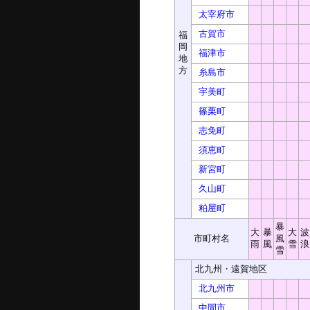
太宰府市
古賀市
福
岡
福津市
地
方
糸島市
宇美町
篠栗町
志免町
須恵町
新宮町
久山町
粕屋町
暴
大
暴
大
波
市町村名
風
雨
風
雪
浪
雪
北九州・遠賀地区
北九州市
中間市