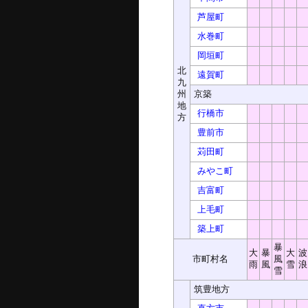
芦屋町
水巻町
岡垣町
北
遠賀町
九
州
京築
地
行橋市
方
豊前市
苅田町
みやこ町
吉富町
上毛町
築上町
暴
大
暴
大
波
市町村名
風
雨
風
雪
浪
雪
筑豊地方