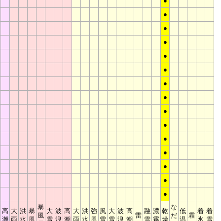
●
●
●
●
●
●
●
●
●
●
●
●
●
●
●
暴
な
高
大
洪
暴
大
波
高
大
洪
強
風
大
波
高
融
濃
乾
低
着
着
風
雷
だ
霜
潮
雨
水
風
雪
浪
潮
雨
水
風
雪
雪
浪
潮
雪
霧
燥
温
氷
雪