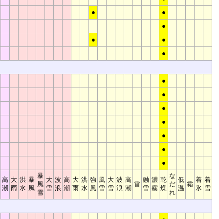
●
●
●
●
●
●
●
●
●
●
●
●
●
暴
な
高
大
洪
暴
大
波
高
大
洪
強
風
大
波
高
融
濃
乾
低
着
着
風
雷
だ
霜
潮
雨
水
風
雪
浪
潮
雨
水
風
雪
雪
浪
潮
雪
霧
燥
温
氷
雪
雪
れ