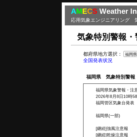
A
M
E
C
S
Weather In
応用気象エンジニアリング 
気象特別警報・
都府県地方選択：
全国発表状況
福岡県 気象特別警報
福岡県気象警報・注
2026年8月8日10時5
福岡管区気象台発表
福岡県(一部)
[継続]強風注意報
[継続]乾燥注意報