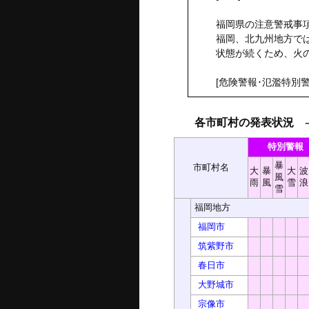
福岡県の注意警戒事項
福岡、北九州地方で
状態が続くため、火
[危険警報･氾濫特別警
各市町村の発表状況
－ 
特別警報
暴
市町村名
大
暴
大
波
風
雨
風
雪
浪
雪
福岡地方
福岡市
筑紫野市
春日市
大野城市
宗像市