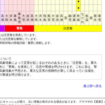
●
●
暴
な
高
大
洪
暴
大
波
高
大
洪
強
風
大
波
高
融
濃
乾
低
着
着
風
雷
だ
霜
潮
雨
水
風
雪
浪
潮
雨
水
風
雪
雪
浪
潮
雪
霧
燥
温
氷
雪
雪
れ
警報
注意報
たは注意報を発表しています。
たは注意報を解除しています。
市町村毎の情報詳細・履歴に移動します。
について
気象現象によって災害が起こるおそれのあるときに「注意報」を、重大
きに「警報」を発表して、注意や警戒を呼びかけます。これに加え、警
気象現象が予想され、重大な災害の危険性が著しく高まっている場合、
の警戒を呼び掛けます。
最上部へ戻る
にキャッシュが残り、古い情報が表示される場合があります。ブラウザの【更新】