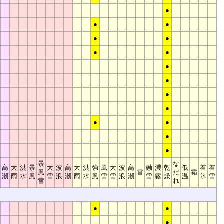
●
●
●
●
●
●
●
●
●
●
●
●
●
●
●
暴
な
高
大
洪
暴
大
波
高
大
洪
強
風
大
波
高
融
濃
乾
低
着
着
風
雷
だ
霜
潮
雨
水
風
雪
浪
潮
雨
水
風
雪
雪
浪
潮
雪
霧
燥
温
氷
雪
雪
れ
●
●
●