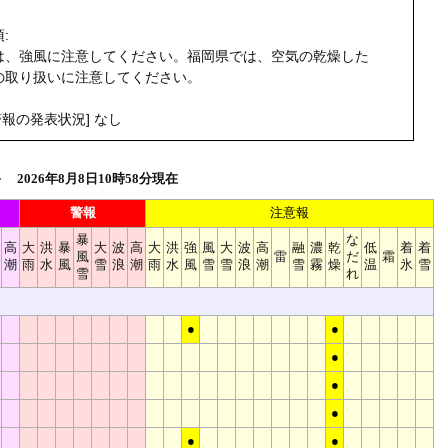
:
は、強風に注意してください。福岡県では、空気の乾燥した
の取り扱いに注意してください。
報の発表状況] なし
2026年8月8日10時58分現在
警報
注意報
暴
な
高
大
洪
暴
大
波
高
大
洪
強
風
大
波
高
融
濃
乾
低
着
着
風
雷
だ
霜
潮
雨
水
風
雪
浪
潮
雨
水
風
雪
雪
浪
潮
雪
霧
燥
温
氷
雪
雪
れ
●
●
●
●
●
●
●