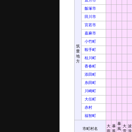
直方市
飯塚市
田川市
宮若市
嘉麻市
小竹町
筑
鞍手町
豊
地
桂川町
方
香春町
添田町
糸田町
川崎町
大任町
赤村
福智町
暴
大
暴
大
波
市町村名
風
雨
風
雪
浪