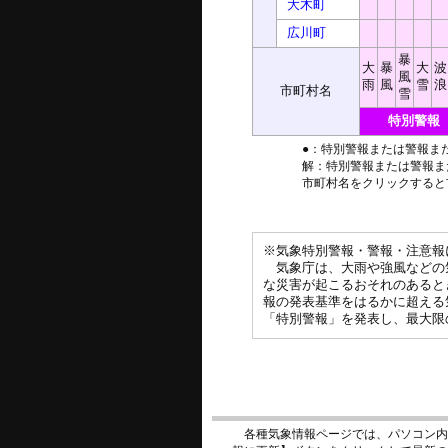
大木町
広川町
暴
大
暴
大
波
風
雨
風
雪
浪
市町村名
雪
特別警報
●：特別警報または警報ま
解：特別警報または警報ま
市町村名をクリックすると
※気象特別警報・警報・注意報
気象庁は、大雨や強風などの
な災害が起こるおそれのあると
報の発表基準をはるかに超える
「特別警報」を発表し、最大限
各種気象情報ページでは、パソコン内