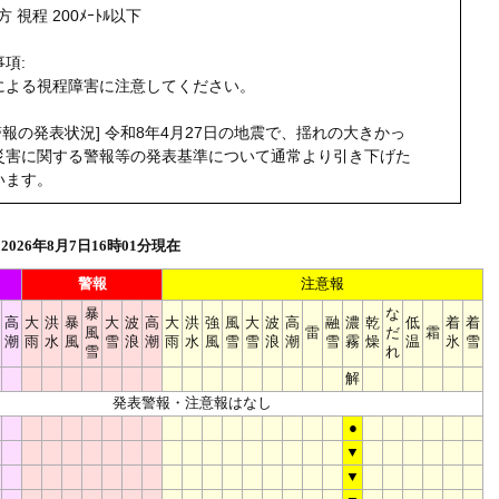
 視程 200ﾒｰﾄﾙ以下
項:
による視程障害に注意してください。
警報の発表状況] 令和8年4月27日の地震で、揺れの大きかっ
災害に関する警報等の発表基準について通常より引き下げた
います。
026年8月7日16時01分現在
警報
注意報
暴
な
高
大
洪
暴
大
波
高
大
洪
強
風
大
波
高
融
濃
乾
低
着
着
風
雷
だ
霜
潮
雨
水
風
雪
浪
潮
雨
水
風
雪
雪
浪
潮
雪
霧
燥
温
氷
雪
雪
れ
解
発表警報・注意報はなし
●
▼
▼