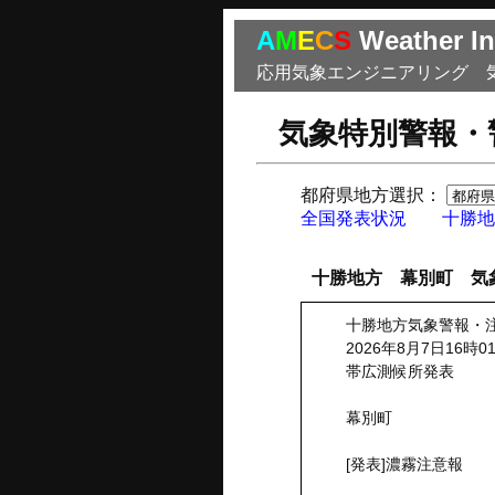
A
M
E
C
S
Weather In
応用気象エンジニアリング 
気象特別警報・
都府県地方選択：
全国発表状況
十勝地
十勝地方 幕別町 気
十勝地方気象警報・
2026年8月7日16時0
帯広測候所発表
幕別町
[発表]濃霧注意報