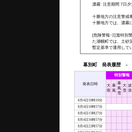
濃霧: 注意期間 7日夕方
十勝地方の注意警戒事
十勝地方では、濃霧
[危険警報･氾濫特別
た浦幌町では、土砂
暫定基準で運用して
幕別町 発表履歴
－ 2
特別警報
暴
発表日時
大
暴
大
波
風
雨
風
雪
浪
雪
8月4日10時10分
8月4日10時57分
8月4日15時27分
8月4日16時57分
8月4日22時57分