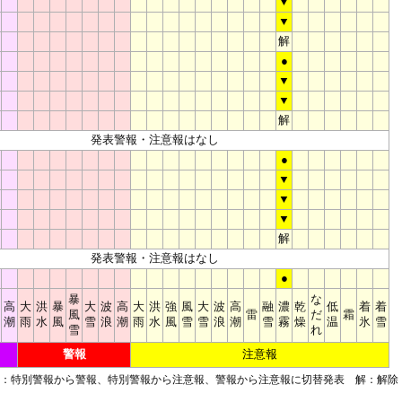
▼
▼
解
●
▼
▼
解
発表警報・注意報はなし
●
▼
▼
▼
解
発表警報・注意報はなし
●
暴
な
高
大
洪
暴
大
波
高
大
洪
強
風
大
波
高
融
濃
乾
低
着
着
風
雷
だ
霜
潮
雨
水
風
雪
浪
潮
雨
水
風
雪
雪
浪
潮
雪
霧
燥
温
氷
雪
雪
れ
警報
注意報
■：特別警報から警報、特別警報から注意報、警報から注意報に切替発表 解：解除