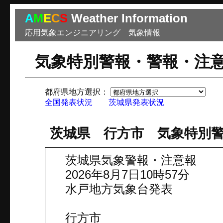
A
M
E
C
S
Weather Information
応用気象エンジニアリング 気象情報
気象特別警報・警報・注
都府県地方選択：
市
全国発表状況
茨城県発表状況
茨城県 行方市 気象特別
茨城県気象警報・注意報
2026年8月7日10時57分
水戸地方気象台発表
行方市