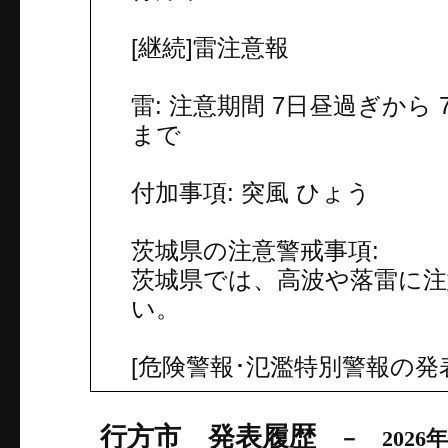
[継続]雷注意報
雷: 注意期間 7日昼過ぎから
まで
付加事項: 突風 ひょう
茨城県の注意警戒事項:
茨城県では、高波や落雷に
い。
[危険警報･氾濫特別警報の発
行方市 発表履歴
－ 2026年