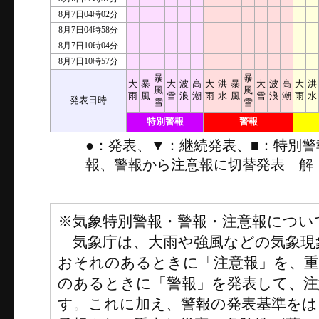
8月7日04時02分
8月7日04時58分
8月7日10時04分
8月7日10時57分
暴
暴
大
暴
大
波
高
大
洪
暴
大
波
高
大
洪
風
風
雨
風
雪
浪
潮
雨
水
風
雪
浪
潮
雨
水
発表日時
雪
雪
特別警報
警報
●：発表、▼：継続発表、■：特別
報、警報から注意報に切替発表 解
※気象特別警報・警報・注意報につい
気象庁は、大雨や強風などの気象現
おそれのあるときに「注意報」を、
のあるときに「警報」を発表して、注
す。これに加え、警報の発表基準をは