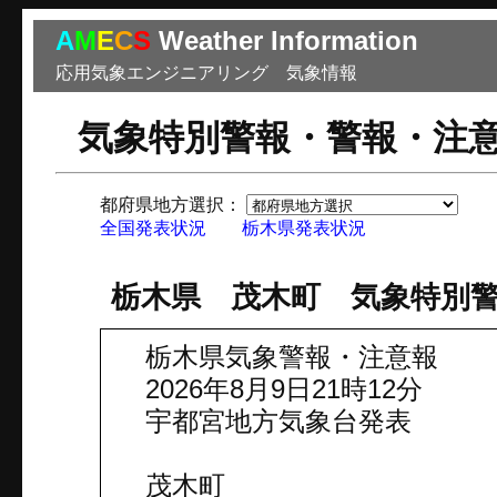
A
M
E
C
S
Weather Information
応用気象エンジニアリング 気象情報
気象特別警報・警報・注
都府県地方選択：
市
全国発表状況
栃木県発表状況
栃木県 茂木町 気象特別
栃木県気象警報・注意報
2026年8月9日21時12分
宇都宮地方気象台発表
茂木町