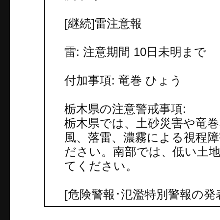
[継続]雷注意報
雷: 注意期間 10日未明まで
付加事項: 竜巻 ひょう
栃木県の注意警戒事項:
栃木県では、土砂災害や竜
風、落雷、濃霧による視程障
ださい。南部では、低い土
てください。
[危険警報･氾濫特別警報の発