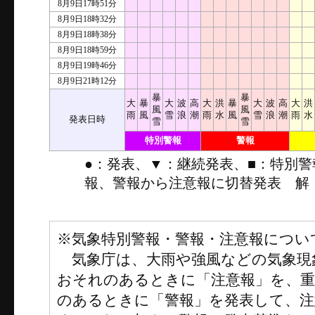
8月9日17時51分
8月9日18時32分
8月9日18時38分
8月9日18時59分
8月9日19時46分
8月9日21時12分
暴
暴
大
暴
大
波
高
大
洪
暴
大
波
高
大
洪
風
風
雨
風
雪
浪
潮
雨
水
風
雪
浪
潮
雨
水
発表日時
雪
雪
特別警報
警報
●：発表、▼：継続発表、■：特別
報、警報から注意報に切替発表 解
※気象特別警報・警報・注意報につい
気象庁は、大雨や強風などの気象現
おそれのあるときに「注意報」を、
のあるときに「警報」を発表して、注