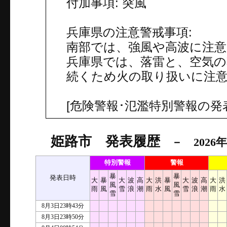
付加事項: 突風
兵庫県の注意警戒事項:
南部では、強風や高波に注
兵庫県では、落雷と、空気の
続くため火の取り扱いに注
[危険警報･氾濫特別警報の発
姫路市 発表履歴
－ 2026年
特別警報
警報
暴
暴
発表日時
大
暴
大
波
高
大
洪
暴
大
波
高
大
洪
風
風
雨
風
雪
浪
潮
雨
水
風
雪
浪
潮
雨
水
雪
雪
8月3日23時43分
8月3日23時50分