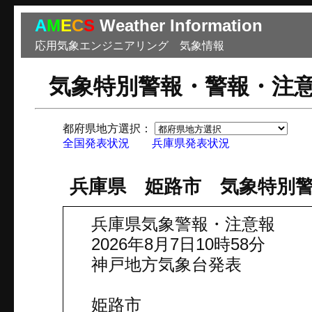
A
M
E
C
S
Weather Information
応用気象エンジニアリング 気象情報
気象特別警報・警報・注
都府県地方選択：
市
全国発表状況
兵庫県発表状況
兵庫県 姫路市 気象特別
兵庫県気象警報・注意報
2026年8月7日10時58分
神戸地方気象台発表
姫路市