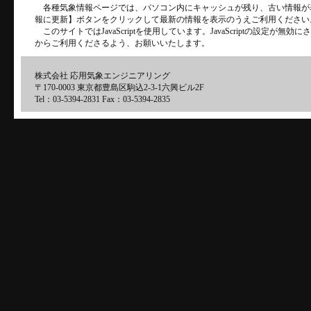
各種気象情報ページでは、パソコン内にキャッシュが残り、古い情報が
報に更新】ボタンをクリックして最新の情報を表示のうえご利用ください
このサイトではJavaScriptを使用しています。JavaScriptの設定が
からご利用くださるよう、お願いいたします。
株式会社 応用気象エンジニアリング
〒170-0003 東京都豊島区駒込2-3-1六興ビル2F
Tel：03-5394-2831 Fax：03-5394-2835