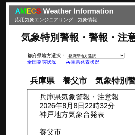
A
M
E
C
S
Weather Information
応用気象エンジニアリング 気象情報
気象特別警報・警報・注
都府県地方選択：
市
全国発表状況
兵庫県発表状況
兵庫県 養父市 気象特別
兵庫県気象警報・注意報
2026年8月8日22時32分
神戸地方気象台発表
養父市