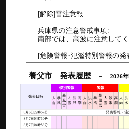
[解除]雷注意報
兵庫県の注意警戒事項:
南部では、高波に注意して
[危険警報･氾濫特別警報の発
養父市 発表履歴
－ 2026年
特別警報
警報
暴
暴
発表日時
大
暴
大
波
高
大
洪
暴
大
波
高
大
洪
風
風
雨
風
雪
浪
潮
雨
水
風
雪
浪
潮
雨
水
雪
雪
8月6日22時57分
発表警報・注
8月7日04時10分
8月7日04時58分