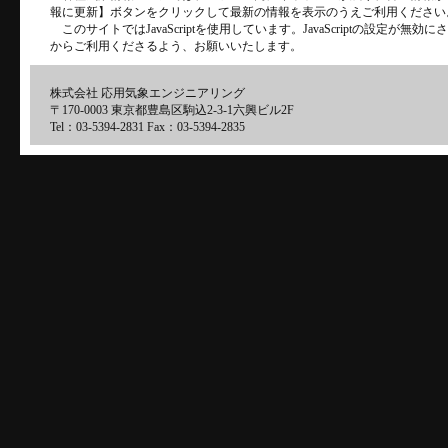
報に更新】ボタンをクリックして最新の情報を表示のうえご利用ください
このサイトではJavaScriptを使用しています。JavaScriptの設定が
からご利用くださるよう、お願いいたします。
株式会社 応用気象エンジニアリング
〒170-0003 東京都豊島区駒込2-3-1六興ビル2F
Tel：03-5394-2831 Fax：03-5394-2835