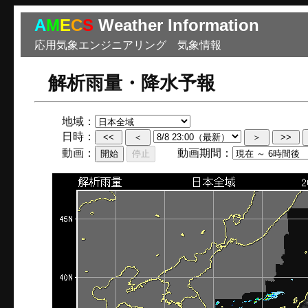
A
M
E
C
S
Weather Information
応用気象エンジニアリング 気象情報
解析雨量・降水予報
地域：
日時：
動画：
動画期間：