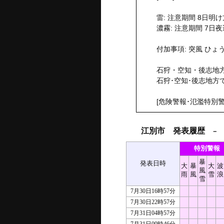
雷: 注意期間 8日明
濃霧: 注意期間 7日夜
付加事項: 突風 ひょ
石狩・空知・後志地方
石狩･空知･後志地
[危険警報･氾濫特別警
江別市 発表履歴
－ 2
特別警報
暴
発表日時
大
暴
大
波
風
雨
風
雪
浪
雪
7月30日16時57分
7月30日22時57分
7月31日04時57分