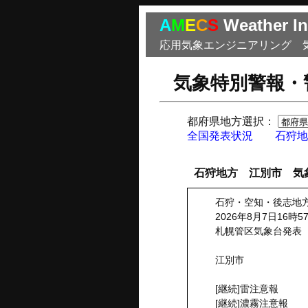
A
M
E
C
S
Weather In
応用気象エンジニアリング 
気象特別警報・
都府県地方選択：
全国発表状況
石狩地
石狩地方 江別市 気
石狩・空知・後志地
2026年8月7日16時5
札幌管区気象台発表
江別市
[継続]雷注意報
[継続]濃霧注意報