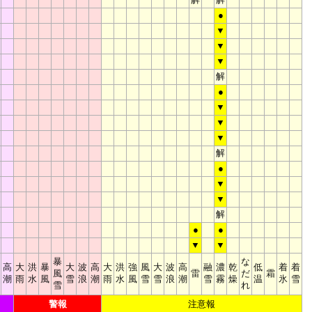
解
解
●
▼
▼
▼
解
●
▼
▼
▼
解
●
▼
▼
解
●
●
▼
▼
暴
な
高
大
洪
暴
大
波
高
大
洪
強
風
大
波
高
融
濃
乾
低
着
着
風
雷
だ
霜
潮
雨
水
風
雪
浪
潮
雨
水
風
雪
雪
浪
潮
雪
霧
燥
温
氷
雪
雪
れ
警報
注意報