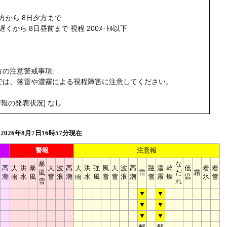
け方から 8日夕方まで
遅くから 8日昼前まで 視程 200ﾒｰﾄﾙ以下
う
の注意警戒事項:
方では、落雷や濃霧による視程障害に注意してください。
報の発表状況] なし
026年8月7日16時57分現在
警報
注意報
暴
な
高
大
洪
暴
大
波
高
大
洪
強
風
大
波
高
融
濃
乾
低
着
着
風
雷
だ
霜
潮
雨
水
風
雪
浪
潮
雨
水
風
雪
雪
浪
潮
雪
霧
燥
温
氷
雪
雪
れ
▼
▼
▼
▼
▼
▼