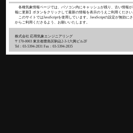
各種気象情報ページでは、パソコン内にキャッシュが残り、古い情報が
報に更新】ボタンをクリックして最新の情報を表示のうえご利用ください
このサイトではJavaScriptを使用しています。JavaScriptの設定が
からご利用くださるよう、お願いいたします。
株式会社 応用気象エンジニアリング
〒170-0003 東京都豊島区駒込2-3-1六興ビル2F
Tel：03-5394-2831 Fax：03-5394-2835