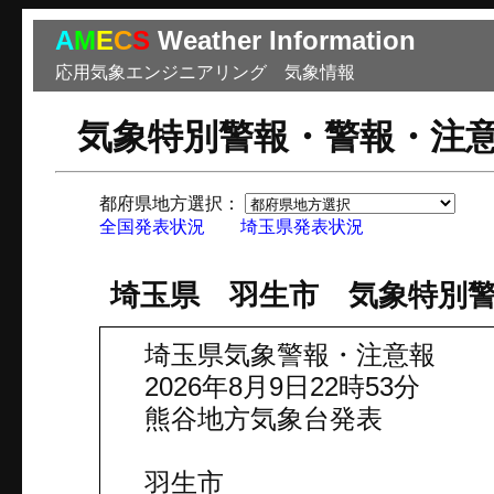
A
M
E
C
S
Weather Information
応用気象エンジニアリング 気象情報
気象特別警報・警報・注
都府県地方選択：
市
全国発表状況
埼玉県発表状況
埼玉県 羽生市 気象特別
埼玉県気象警報・注意報
2026年8月9日22時53分
熊谷地方気象台発表
羽生市