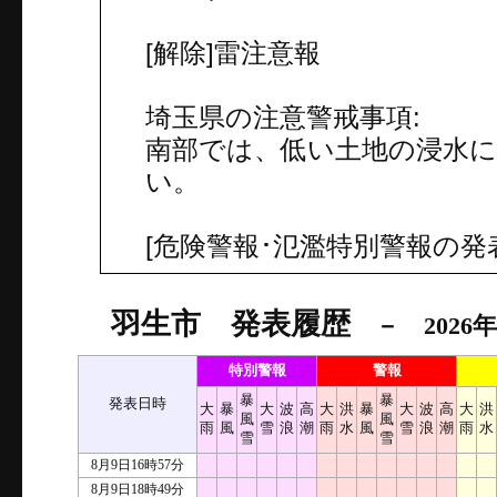
[解除]雷注意報
埼玉県の注意警戒事項:
南部では、低い土地の浸水
い。
[危険警報･氾濫特別警報の発
羽生市 発表履歴
－ 2026年
特別警報
警報
暴
暴
発表日時
大
暴
大
波
高
大
洪
暴
大
波
高
大
洪
風
風
雨
風
雪
浪
潮
雨
水
風
雪
浪
潮
雨
水
雪
雪
8月9日16時57分
8月9日18時49分