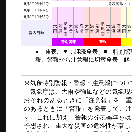
8月8日06時18分
発表警報・注
8月8日10時02分
8月8日10時57分
暴
暴
大
暴
大
波
高
大
洪
暴
大
波
高
大
洪
風
風
雨
風
雪
浪
潮
雨
水
風
雪
浪
潮
雨
水
発表日時
雪
雪
特別警報
警報
●：発表、▼：継続発表、■：特別
報、警報から注意報に切替発表 解
※気象特別警報・警報・注意報につい
気象庁は、大雨や強風などの気象現
おそれのあるときに「注意報」を、
のあるときに「警報」を発表して、注
す。これに加え、警報の発表基準をは
予想され、重大な災害の危険性が著し