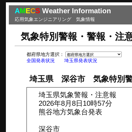
A
M
E
C
S
Weather Information
応用気象エンジニアリング 気象情報
気象特別警報・警報・注
都府県地方選択：
市
全国発表状況
埼玉県発表状況
埼玉県 深谷市 気象特別
埼玉県気象警報・注意報
2026年8月8日10時57分
熊谷地方気象台発表
深谷市