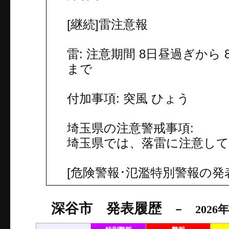
[継続]雷注意報
雷: 注意期間 8日昼過ぎから
まで
付加事項: 突風 ひょう
埼玉県の注意警戒事項:
埼玉県では、落雷に注意し
[危険警報･氾濫特別警報の発
深谷市 発表履歴
－ 2026年