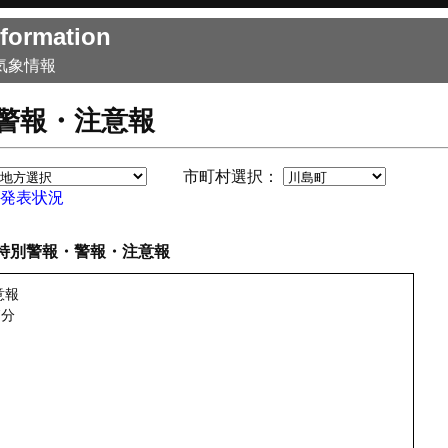
formation
気象情報
警報・注意報
市町村選択：
発表状況
特別警報・警報・注意報
意報
7分