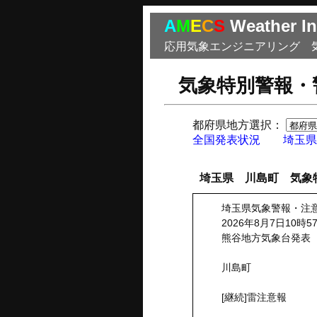
A
M
E
C
S
Weather In
応用気象エンジニアリング 
気象特別警報・
都府県地方選択：
全国発表状況
埼玉県
埼玉県 川島町 気象
埼玉県気象警報・注
2026年8月7日10時5
熊谷地方気象台発表
川島町
[継続]雷注意報