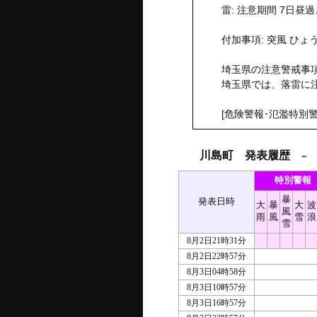
雷: 注意期間 7日昼
付加事項: 突風 ひょ
埼玉県の注意警戒事項
埼玉県では、落雷に
[危険警報･氾濫特別警
川島町 発表履歴
－ 2
特別警報
暴
発表日時
大
暴
大
波
風
雨
風
雪
浪
雪
8月2日21時31分
8月2日22時57分
8月3日04時58分
8月3日10時57分
8月3日16時57分