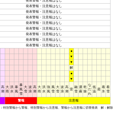
発表警報・注意報はなし
発表警報・注意報はなし
発表警報・注意報はなし
発表警報・注意報はなし
発表警報・注意報はなし
発表警報・注意報はなし
発表警報・注意報はなし
発表警報・注意報はなし
発表警報・注意報はなし
●
▼
▼
解
●
▼
暴
な
高
大
洪
暴
大
波
高
大
洪
強
風
大
波
高
融
濃
乾
低
着
着
風
雷
だ
霜
潮
雨
水
風
雪
浪
潮
雨
水
風
雪
雪
浪
潮
雪
霧
燥
温
氷
雪
雪
れ
警報
注意報
■：特別警報から警報、特別警報から注意報、警報から注意報に切替発表 解：解除