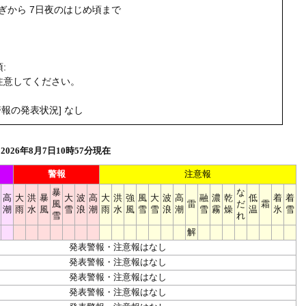
過ぎから 7日夜のはじめ頃まで
う
:
注意してください。
報の発表状況] なし
026年8月7日10時57分現在
警報
注意報
暴
な
高
大
洪
暴
大
波
高
大
洪
強
風
大
波
高
融
濃
乾
低
着
着
風
雷
だ
霜
潮
雨
水
風
雪
浪
潮
雨
水
風
雪
雪
浪
潮
雪
霧
燥
温
氷
雪
雪
れ
解
発表警報・注意報はなし
発表警報・注意報はなし
発表警報・注意報はなし
発表警報・注意報はなし