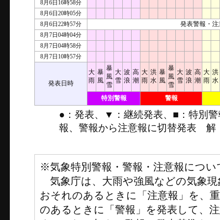
8月6日16時58分
8月6日20時05分
8月6日22時57分
発表警報・注
8月7日04時04分
8月7日04時58分
8月7日10時57分
暴
暴
大
暴
大
波
高
大
洪
暴
大
波
高
大
洪
風
風
雨
風
雪
浪
潮
雨
水
風
雪
浪
潮
雨
水
発表日時
雪
雪
特別警報
警報
●：発表、▼：継続発表、■：特別
報、警報から注意報に切替発表 解
※気象特別警報・警報・注意報につい
気象庁は、大雨や強風などの気象現
おそれのあるときに「注意報」を、
のあるときに「警報」を発表して、注