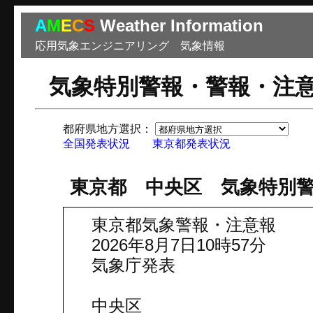
A
M
E
C
S
Weather Information
応用気象エンジニアリング 気象情報
気象特別警報・警報・注
都府県地方選択：
市
全国発表状況
東京都発表状況
東京都 中央区 気象特別
東京都気象警報・注意報
2026年8月7日10時57分
気象庁発表
中央区