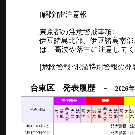
[解除]雷注意報
東京都の注意警戒事項:
伊豆諸島北部、伊豆諸島南部
は、高波や落雷に注意して
[危険警報･氾濫特別警報の発
台東区 発表履歴
－ 2026年
特別警報
警報
暴
暴
発表日時
大
暴
大
波
高
大
洪
暴
大
波
高
大
洪
風
風
雨
風
雪
浪
潮
雨
水
風
雪
浪
潮
雨
水
雪
雪
8月4日16時57分
発表警報・注
8月4日20時08分
発表警報・注