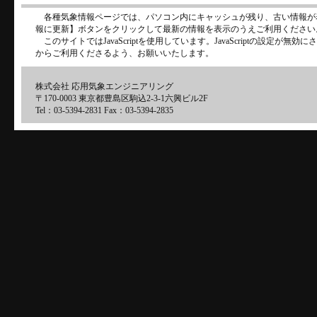
各種気象情報ページでは、パソコン内にキャッシュが残り、古い情報が
報に更新】ボタンをクリックして最新の情報を表示のうえご利用ください
このサイトではJavaScriptを使用しています。JavaScriptの設定が
からご利用くださるよう、お願いいたします。
株式会社 応用気象エンジニアリング
〒170-0003 東京都豊島区駒込2-3-1六興ビル2F
Tel：03-5394-2831 Fax：03-5394-2835