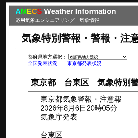
A
M
E
C
S
Weather Information
応用気象エンジニアリング 気象情報
気象特別警報・警報・注
都府県地方選択：
市
全国発表状況
東京都発表状況
東京都 台東区 気象特別
東京都気象警報・注意報
2026年8月6日20時05分
気象庁発表
台東区