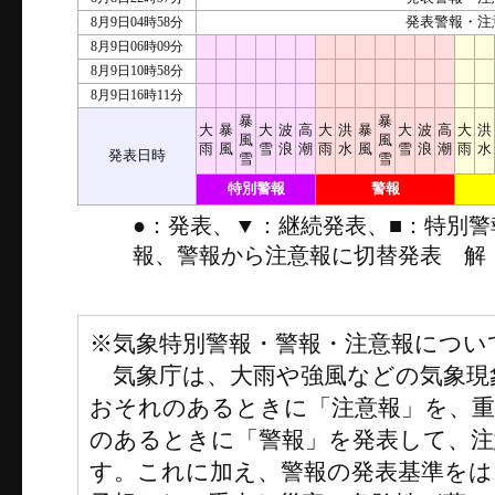
8月9日04時58分
発表警報・注
8月9日06時09分
8月9日10時58分
8月9日16時11分
暴
暴
大
暴
大
波
高
大
洪
暴
大
波
高
大
洪
風
風
雨
風
雪
浪
潮
雨
水
風
雪
浪
潮
雨
水
発表日時
雪
雪
特別警報
警報
●：発表、▼：継続発表、■：特別
報、警報から注意報に切替発表 解
※気象特別警報・警報・注意報につい
気象庁は、大雨や強風などの気象現
おそれのあるときに「注意報」を、
のあるときに「警報」を発表して、注
す。これに加え、警報の発表基準をは