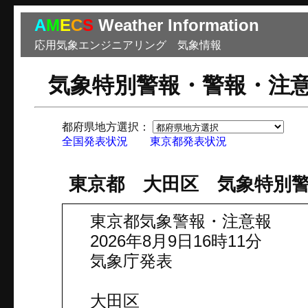
A
M
E
C
S
Weather Information
応用気象エンジニアリング 気象情報
気象特別警報・警報・注
都府県地方選択：
市
全国発表状況
東京都発表状況
東京都 大田区 気象特別
東京都気象警報・注意報
2026年8月9日16時11分
気象庁発表
大田区