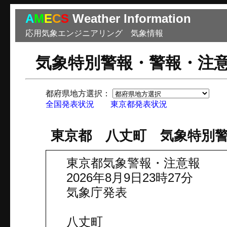
A
M
E
C
S
Weather Information
応用気象エンジニアリング 気象情報
気象特別警報・警報・注
都府県地方選択：
市
全国発表状況
東京都発表状況
東京都 八丈町 気象特別
東京都気象警報・注意報
2026年8月9日23時27分
気象庁発表
八丈町