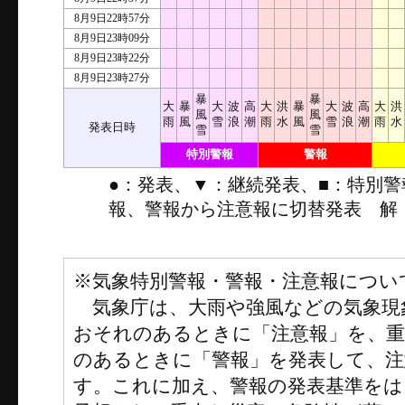
8月9日22時57分
8月9日23時09分
8月9日23時22分
8月9日23時27分
暴
暴
大
暴
大
波
高
大
洪
暴
大
波
高
大
洪
風
風
雨
風
雪
浪
潮
雨
水
風
雪
浪
潮
雨
水
発表日時
雪
雪
特別警報
警報
●：発表、▼：継続発表、■：特別
報、警報から注意報に切替発表 解
※気象特別警報・警報・注意報につい
気象庁は、大雨や強風などの気象現
おそれのあるときに「注意報」を、
のあるときに「警報」を発表して、注
す。これに加え、警報の発表基準をは