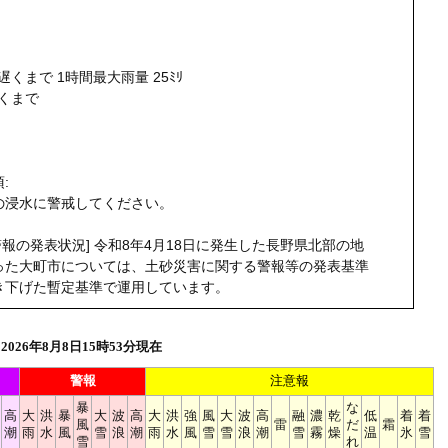
遅くまで 1時間最大雨量 25ﾐﾘ
遅くまで
う
:
の浸水に警戒してください。
警報の発表状況] 令和8年4月18日に発生した長野県北部の地
った大町市については、土砂災害に関する警報等の発表基準
き下げた暫定基準で運用しています。
026年8月8日15時53分現在
警報
注意報
暴
な
高
大
洪
暴
大
波
高
大
洪
強
風
大
波
高
融
濃
乾
低
着
着
風
雷
だ
霜
潮
雨
水
風
雪
浪
潮
雨
水
風
雪
雪
浪
潮
雪
霧
燥
温
氷
雪
雪
れ