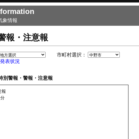
formation
気象情報
警報・注意報
市町村選択：
発表状況
特別警報・警報・注意報
意報
3分