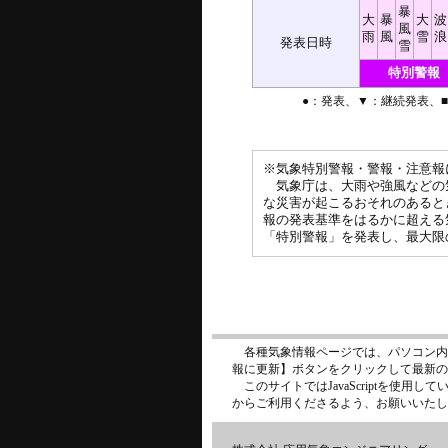
暴
大
暴
大
波
風
雨
風
雪
浪
発表日時
雪
特別警報
●：発表、▼：継続発表、
※気象特別警報・警報・注意報
気象庁は、大雨や強風などの
な災害が起こるおそれのあると
報の発表基準をはるかに超える
「特別警報」を発表し、最大限
各種気象情報ページでは、パソコン内
報に更新】ボタンをクリックして最新の
このサイトではJavaScriptを使用して
からご利用くださるよう、お願いいたし