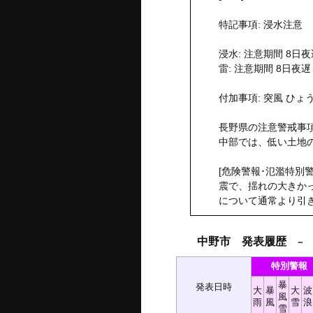
特記事項: 浸水注意
浸水: 注意期間 8日夜
雷: 注意期間 8日夜
付加事項: 突風 ひょ
長野県の注意警戒事項
中部では、低い土地
[危険警報･氾濫特別
震で、揺れの大きか
について通常より引
中野市 発表履歴
－ 2
特別警報
暴
発表日時
大
暴
大
波
風
雨
風
雪
浪
雪