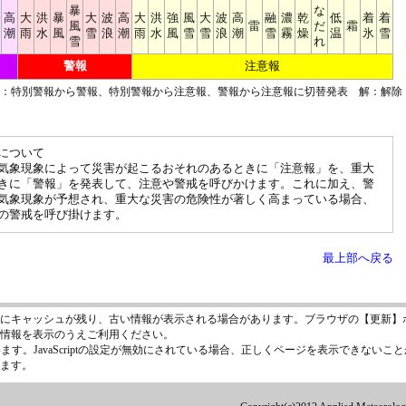
暴
な
高
大
洪
暴
大
波
高
大
洪
強
風
大
波
高
融
濃
乾
低
着
着
風
雷
だ
霜
潮
雨
水
風
雪
浪
潮
雨
水
風
雪
雪
浪
潮
雪
霧
燥
温
氷
雪
雪
れ
警報
注意報
■：特別警報から警報、特別警報から注意報、警報から注意報に切替発表 解：解除
について
気象現象によって災害が起こるおそれのあるときに「注意報」を、重大
きに「警報」を発表して、注意や警戒を呼びかけます。これに加え、警
気象現象が予想され、重大な災害の危険性が著しく高まっている場合、
の警戒を呼び掛けます。
最上部へ戻る
にキャッシュが残り、古い情報が表示される場合があります。ブラウザの【更新】
情報を表示のうえご利用ください。
います。JavaScriptの設定が無効にされている場合、正しくページを表示できないことが
ます。