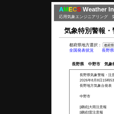
A
M
E
C
S
Weather In
応用気象エンジニアリング 
気象特別警報・
都府県地方選択：
全国発表状況
長野県
長野県 中野市 気象
長野県気象警報・注
2026年8月8日15時5
長野地方気象台発表
中野市
[継続]大雨注意報
[継続]雷注意報