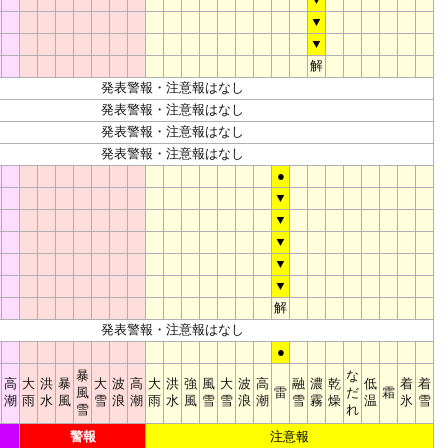
▼
▼
▼
解
発表警報・注意報はなし
発表警報・注意報はなし
発表警報・注意報はなし
発表警報・注意報はなし
●
▼
▼
▼
▼
▼
解
発表警報・注意報はなし
●
暴
な
高
大
洪
暴
大
波
高
大
洪
強
風
大
波
高
融
濃
乾
低
着
着
風
雷
だ
霜
潮
雨
水
風
雪
浪
潮
雨
水
風
雪
雪
浪
潮
雪
霧
燥
温
氷
雪
雪
れ
警報
注意報