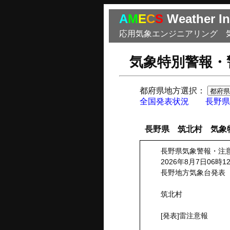
A
M
E
C
S
Weather In
応用気象エンジニアリング 
気象特別警報・
都府県地方選択：
全国発表状況
長野県
長野県 筑北村 気象
長野県気象警報・注
2026年8月7日06時1
長野地方気象台発表
筑北村
[発表]雷注意報