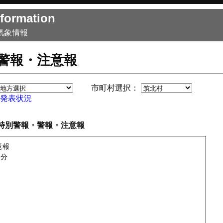
formation
気象情報
警報・注意報
市町村選択：
発表状況
特別警報・警報・注意報
意報
2分