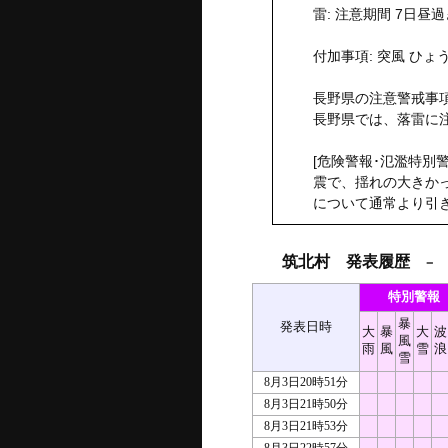
雷: 注意期間 7日昼
付加事項: 突風 ひょ
長野県の注意警戒事項
長野県では、落雷に
[危険警報･氾濫特別
震で、揺れの大きか
について通常より引
筑北村 発表履歴
－ 2
特別警報
暴
発表日時
大
暴
大
波
風
雨
風
雪
浪
雪
8月3日20時51分
8月3日21時50分
8月3日21時53分