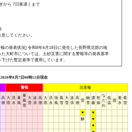
過ぎから 7日夜遅くまで
う
:
注意してください。
警報の発表状況] 令和8年4月18日に発生した長野県北部の地
った大町市については、土砂災害に関する警報等の発表基準
き下げた暫定基準で運用しています。
026年8月7日06時12分現在
警報
注意報
暴
な
高
大
洪
暴
大
波
高
大
洪
強
風
大
波
高
融
濃
乾
低
着
着
風
雷
だ
霜
潮
雨
水
風
雪
浪
潮
雨
水
風
雪
雪
浪
潮
雪
霧
燥
温
氷
雪
雪
れ
▼
▼
解
▼
▼