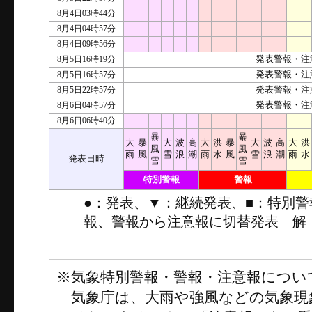
8月4日03時44分
8月4日04時57分
8月4日09時56分
8月5日16時19分
発表警報・注
8月5日16時57分
発表警報・注
8月5日22時57分
発表警報・注
8月6日04時57分
発表警報・注
8月6日06時40分
暴
暴
大
暴
大
波
高
大
洪
暴
大
波
高
大
洪
風
風
雨
風
雪
浪
潮
雨
水
風
雪
浪
潮
雨
水
発表日時
雪
雪
特別警報
警報
●：発表、▼：継続発表、■：特別
報、警報から注意報に切替発表 解
※気象特別警報・警報・注意報につい
気象庁は、大雨や強風などの気象現