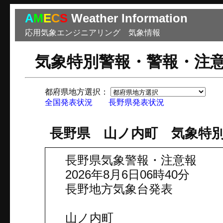
A
M
E
C
S
Weather Information
応用気象エンジニアリング 気象情報
気象特別警報・警報・注
都府県地方選択：
市
全国発表状況
長野県発表状況
長野県 山ノ内町 気象特
長野県気象警報・注意報
2026年8月6日06時40分
長野地方気象台発表
山ノ内町