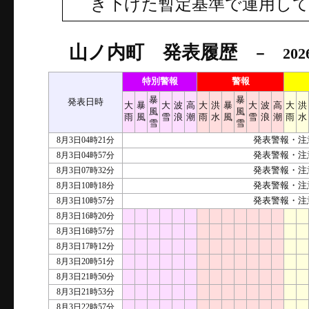
き下げた暫定基準で運用し
山ノ内町 発表履歴
－ 202
特別警報
警報
暴
暴
発表日時
大
暴
大
波
高
大
洪
暴
大
波
高
大
洪
風
風
雨
風
雪
浪
潮
雨
水
風
雪
浪
潮
雨
水
雪
雪
8月3日04時21分
発表警報・注
8月3日04時57分
発表警報・注
8月3日07時32分
発表警報・注
8月3日10時18分
発表警報・注
8月3日10時57分
発表警報・注
8月3日16時20分
8月3日16時57分
8月3日17時12分
8月3日20時51分
8月3日21時50分
8月3日21時53分
8月3日22時57分