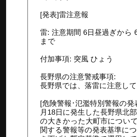
[発表]雷注意報
雷: 注意期間 6日昼過ぎから
まで
付加事項: 突風 ひょう
長野県の注意警戒事項:
長野県では、落雷に注意し
[危険警報･氾濫特別警報の発表
月18日に発生した長野県北
の大きかった大町市につい
関する警報等の発表基準に