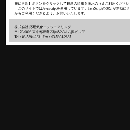
報に更新】ボタンをクリックして最新の情報を表示のうえご利用ください
このサイトではJavaScriptを使用しています。JavaScriptの設定が
からご利用くださるよう、お願いいたします。
株式会社 応用気象エンジニアリング
〒170-0003 東京都豊島区駒込2-3-1六興ビル2F
Tel：03-5394-2831 Fax：03-5394-2835