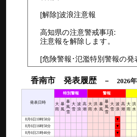
[解除]波浪注意報
高知県の注意警戒事項:
注意報を解除します。
[危険警報･氾濫特別警報の発
香南市 発表履歴
－ 2026年
特別警報
警報
暴
暴
発表日時
大
暴
大
波
高
大
洪
暴
大
波
高
大
洪
風
風
雨
風
雪
浪
潮
雨
水
風
雪
浪
潮
雨
水
雪
雪
8月6日10時58分
▼
8月6日16時58分
▼
8月6日21時46分
▼