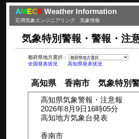
A
M
E
C
S
Weather Information
応用気象エンジニアリング 気象情報
気象特別警報・警報・注
都府県地方選択：
市
全国発表状況
高知県発表状況
高知県 香南市 気象特別
高知県気象警報・注意報
2026年8月9日16時05分
高知地方気象台発表
香南市