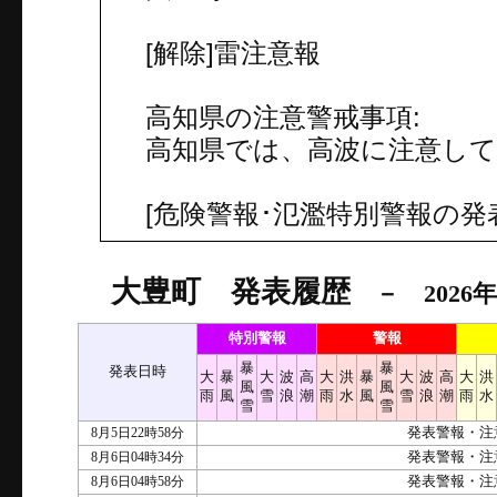
[解除]雷注意報
高知県の注意警戒事項:
高知県では、高波に注意し
[危険警報･氾濫特別警報の発
大豊町 発表履歴
－ 2026年
特別警報
警報
暴
暴
発表日時
大
暴
大
波
高
大
洪
暴
大
波
高
大
洪
風
風
雨
風
雪
浪
潮
雨
水
風
雪
浪
潮
雨
水
雪
雪
8月5日22時58分
発表警報・注
8月6日04時34分
発表警報・注
8月6日04時58分
発表警報・注