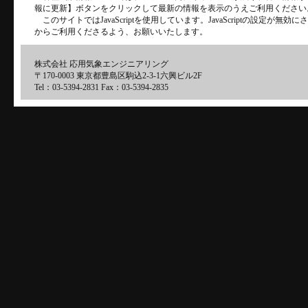
報に更新】ボタンをクリックして最新の情報を表示のうえご利用ください
このサイトではJavaScriptを使用しています。JavaScriptの設定が
からご利用くださるよう、お願いいたします。
株式会社 応用気象エンジニアリング
〒170-0003 東京都豊島区駒込2-3-1六興ビル2F
Tel：03-5394-2831 Fax：03-5394-2835