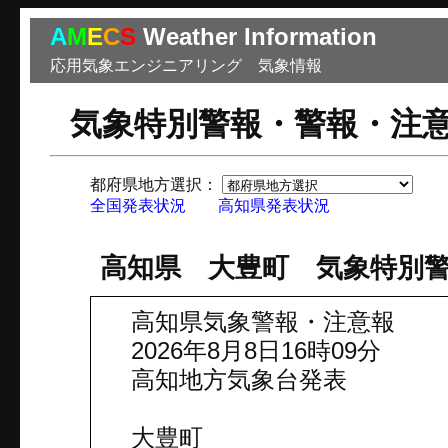
A
M
E
C
S
Weather Information
応用気象エンジニアリング 気象情報
気象特別警報・警報・注
都府県地方選択：
市
全国発表状況
高知県発表状況
高知県 大豊町 気象特別
高知県気象警報・注意報
2026年8月8日16時09分
高知地方気象台発表
大豊町