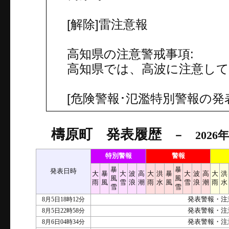
[解除]雷注意報
高知県の注意警戒事項:
高知県では、高波に注意し
[危険警報･氾濫特別警報の発
檮原町 発表履歴
－ 2026年
特別警報
警報
暴
暴
発表日時
大
暴
大
波
高
大
洪
暴
大
波
高
大
洪
風
風
雨
風
雪
浪
潮
雨
水
風
雪
浪
潮
雨
水
雪
雪
8月5日18時12分
発表警報・注
8月5日22時58分
発表警報・注
8月6日04時34分
発表警報・注