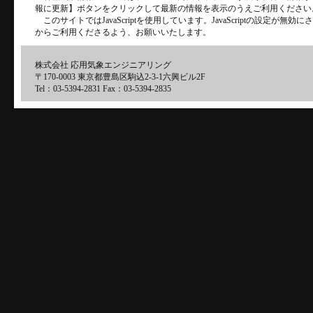
報に更新】ボタンをクリックして最新の情報を表示のうえご利用ください
このサイトではJavaScriptを使用しています。JavaScriptの設定が
からご利用くださるよう、お願いいたします。
株式会社 応用気象エンジニアリング
〒170-0003 東京都豊島区駒込2-3-1六興ビル2F
Tel：03-5394-2831 Fax：03-5394-2835