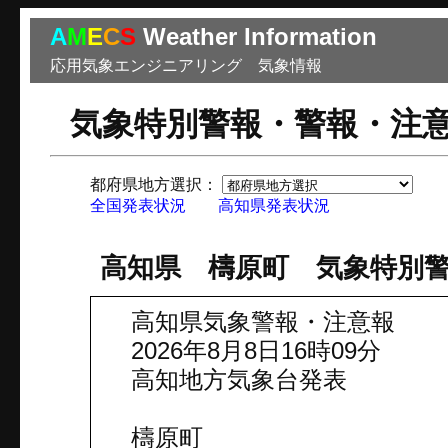
A
M
E
C
S
Weather Information
応用気象エンジニアリング 気象情報
気象特別警報・警報・注
都府県地方選択：
市
全国発表状況
高知県発表状況
高知県 檮原町 気象特別
高知県気象警報・注意報
2026年8月8日16時09分
高知地方気象台発表
檮原町